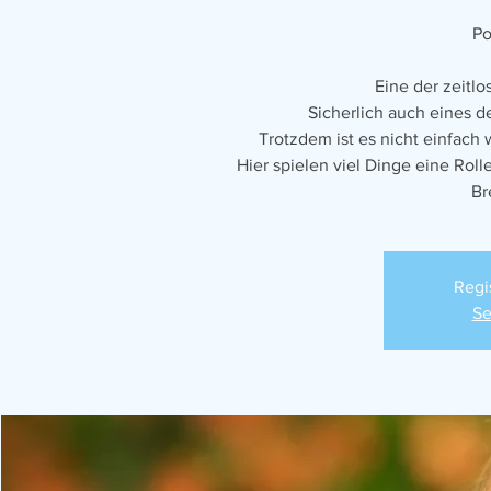
Po
Eine der zeitlo
Sicherlich auch eines d
Trotzdem ist es nicht einfach w
Hier spielen viel Dinge eine Roll
Br
Regi
Se